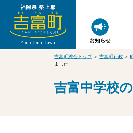
福岡県 築上郡
お知らせ
Yoshitomi Town
吉富町総合トップ
＞
吉富町行政
＞
ました
吉富中学校