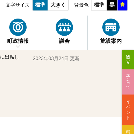
標準
大きく
標準
黒
青
文字サイズ
背景色
町政情報
議会
施設案内
観
に出席し
2023年03月24日 更新
光
子
育
て
イ
ベ
ン
ト
移