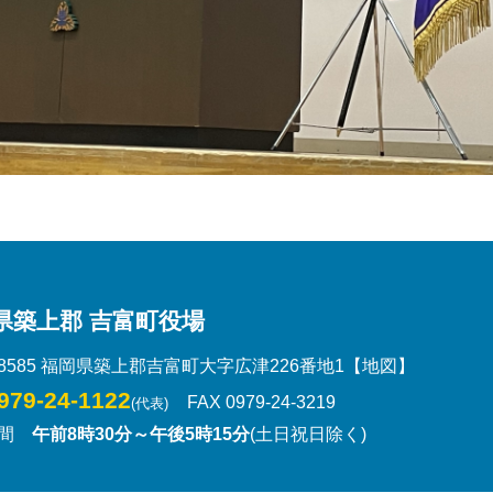
県築上郡 吉富町役場
-8585 福岡県築上郡吉富町大字広津226番地1
【地図】
979-24-1122
FAX 0979-24-3219
(代表)
時間
午前8時30分～午後5時15分
(土日祝日除く)