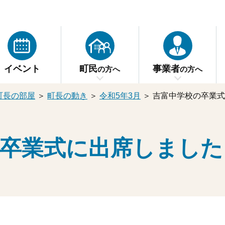
イベント
町民
事業者
の方へ
の方へ
町長の部屋
＞
町長の動き
＞
令和5年3月
＞
吉富中学校の卒業式
の卒業式に出席しました