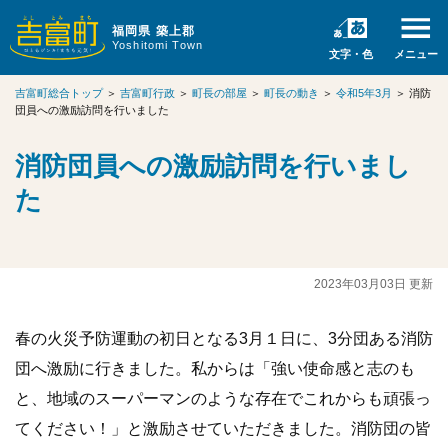
福岡県 築上郡
Yoshitomi Town
文字・色
メニュー
吉富町総合トップ
＞
吉富町行政
＞
町長の部屋
＞
町長の動き
＞
令和5年3月
＞
消防
団員への激励訪問を行いました
消防団員への激励訪問を行いまし
た
2023年03月03日 更新
春の火災予防運動の初日となる3月１日に、3分団ある消防
団へ激励に行きました。私からは「強い使命感と志のも
と、地域のスーパーマンのような存在でこれからも頑張っ
てください！」と激励させていただきました。消防団の皆