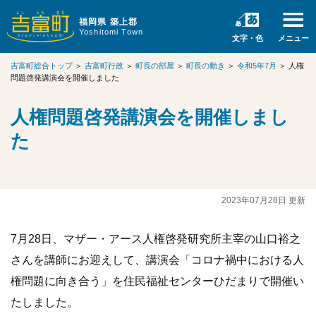
福岡県 築上郡
Yoshitomi Town
文字・色
メニュー
吉富町総合トップ
＞
吉富町行政
＞
町長の部屋
＞
町長の動き
＞
令和5年7月
＞
人権
問題啓発講演会を開催しました
人権問題啓発講演会を開催しまし
た
2023年07月28日 更新
7月28日、マザー・アース人権啓発研究所主宰の山口裕之
さんを講師にお迎えして、講演会「コロナ禍中における人
権問題に向き合う」を住民福祉センターひだまりで開催い
たしました。