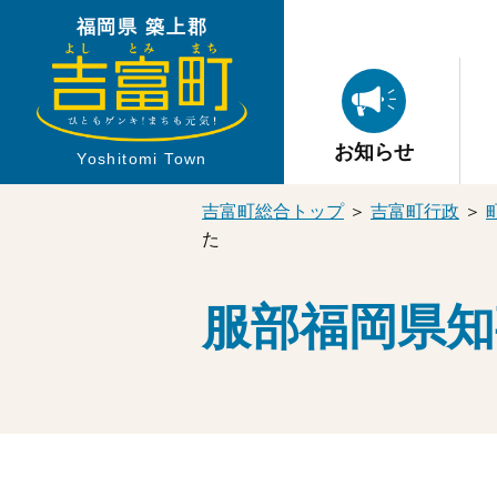
福岡県 築上郡
お知らせ
Yoshitomi Town
吉富町総合トップ
＞
吉富町行政
＞
た
服部福岡県