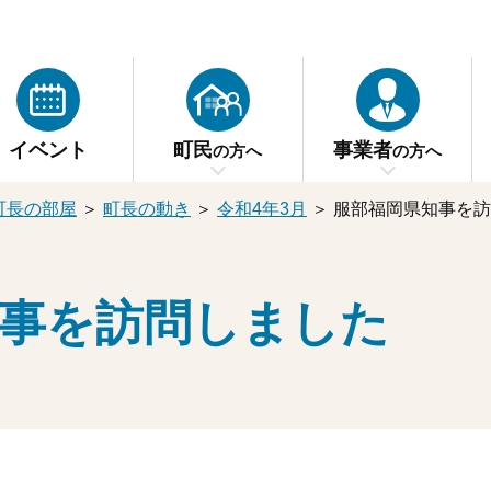
イベント
町民
事業者
の方へ
の方へ
町長の部屋
＞
町長の動き
＞
令和4年3月
＞
服部福岡県知事を訪
知事を訪問しました