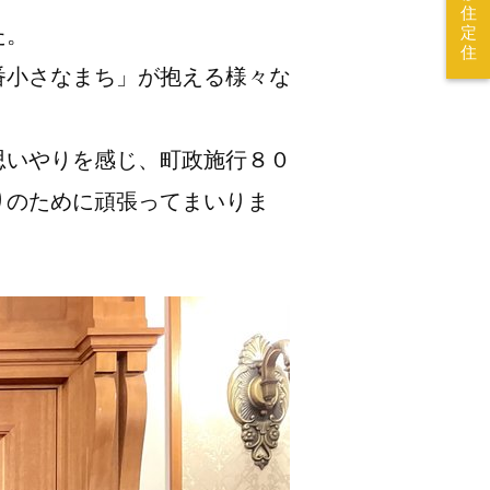
住
た。
定
住
番小さなまち」が抱える様々な
思いやりを感じ、町政施行８０
りのために頑張ってまいりま