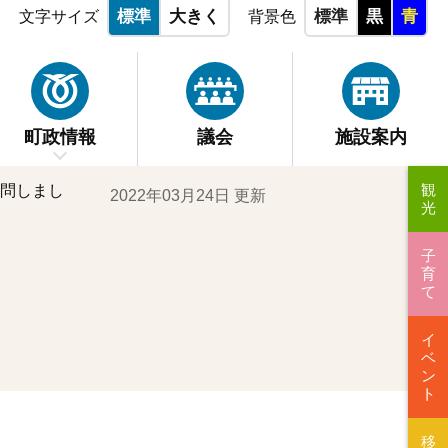
標準
大きく
標準
黒
青
文字サイズ
背景色
町政情報
議会
施設案内
観
問しまし
2022年03月24日 更新
光
子
育
て
イ
ベ
ン
ト
移