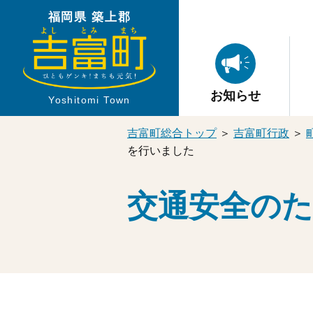
福岡県 築上郡
お知らせ
Yoshitomi Town
吉富町総合トップ
＞
吉富町行政
＞
を行いました
交通安全の