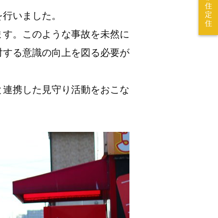
住
を行いました。
定
住
ます。このような事故を未然に
対する意識の向上を図る必要が
と連携した見守り活動をおこな