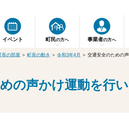
イベント
町民
事業者
の方へ
の方へ
町長の部屋
＞
町長の動き
＞
令和3年4月
＞
交通安全のための声
ための声かけ運動を行い