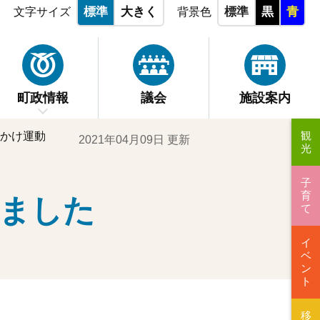
標準
大きく
標準
黒
青
文字サイズ
背景色
町政情報
議会
施設案内
観
かけ運動
2021年04月09日 更新
光
子
育
ました
て
イ
ベ
ン
ト
移