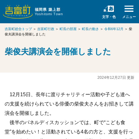
福岡県 築上郡
Yoshitomi Town
文字・色
メニュー
吉富町総合トップ
＞
吉富町行政
＞
町長の部屋
＞
町長の動き
＞
令和6年12月
＞
柴
俊夫講演会を開催しました
柴俊夫講演会を開催しました
2024年12月27日 更新
12月15日、長年に渡りチャリティー活動や子ども達へ
の支援を続けられている俳優の柴俊夫さんをお招きして講
演会を開催しました。
後半のパネルディスカッションでは、町で“こども食
堂”を始めたい！と活動されている4名の方と、支援を行っ