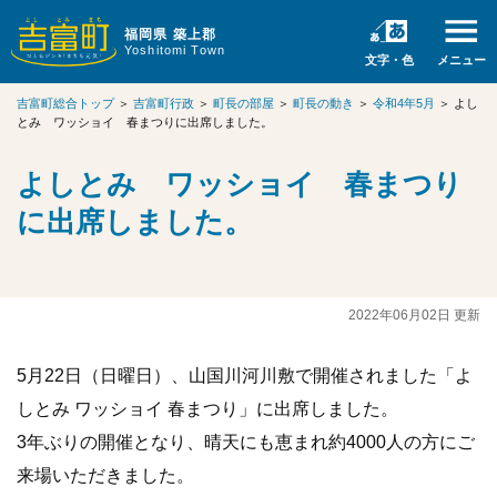
福岡県 築上郡
Yoshitomi Town
文字・色
メニュー
吉富町総合トップ
＞
吉富町行政
＞
町長の部屋
＞
町長の動き
＞
令和4年5月
＞
よし
とみ ワッショイ 春まつりに出席しました。
よしとみ ワッショイ 春まつり
に出席しました。
2022年06月02日 更新
5月22日（日曜日）、山国川河川敷で開催されました「よ
しとみ ワッショイ 春まつり」に出席しました。
3年ぶりの開催となり、晴天にも恵まれ約4000人の方にご
来場いただきました。