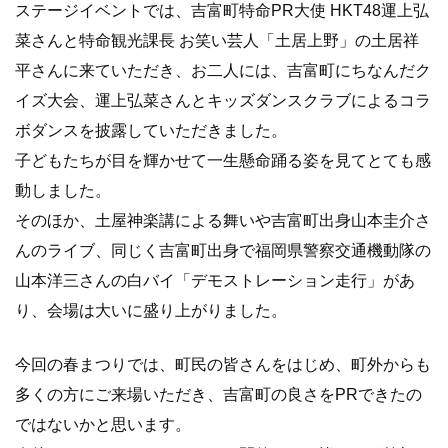
ステージイベントでは、吉富町特命PR大使 HKT48運上弘
菜さんと特命観光課長 お笑い芸人「土居上野」の土居祥
平さんに来ていただき、お二人には、吉富町にちなんだク
イズ大会、運上弘菜さんとキッズダンスクラブによるコラ
ボダンスを披露していただきました。
子どもたちが目を輝かせて一生懸命踊る姿を見てとても感
動しました。
そのほか、土屋神楽講による舞いや吉富町出身山本圭介さ
んのライブ、同じく吉富町出身で福岡県警察交通機動隊の
山本洋三さんの白バイ「デモストレーション走行」があ
り、会場は大いに盛り上がりました。
今回の春まつりでは、町民の皆さんをはじめ、町外からも
多くの方にご来場いただき、吉富町の良さをPRできたの
ではないかと思います。