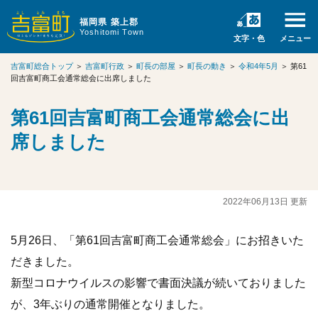
福岡県 築上郡
Yoshitomi Town
文字・色
メニュー
吉富町総合トップ
＞
吉富町行政
＞
町長の部屋
＞
町長の動き
＞
令和4年5月
＞
第61
回吉富町商工会通常総会に出席しました
第61回吉富町商工会通常総会に出
席しました
2022年06月13日 更新
5月26日、「第61回吉富町商工会通常総会」にお招きいた
だきました。
新型コロナウイルスの影響で書面決議が続いておりました
が、3年ぶりの通常開催となりました。