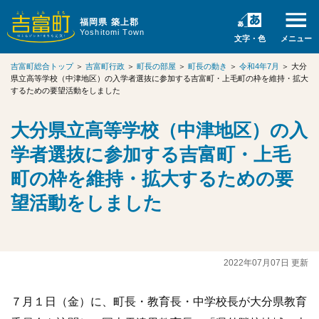
福岡県 築上郡
Yoshitomi Town
文字・色
メニュー
吉富町総合トップ
＞
吉富町行政
＞
町長の部屋
＞
町長の動き
＞
令和4年7月
＞
大分
県立高等学校（中津地区）の入学者選抜に参加する吉富町・上毛町の枠を維持・拡大
するための要望活動をしました
大分県立高等学校（中津地区）の入
学者選抜に参加する吉富町・上毛
町の枠を維持・拡大するための要
望活動をしました
2022年07月07日 更新
７月１日（金）に、町長・教育長・中学校長が大分県教育