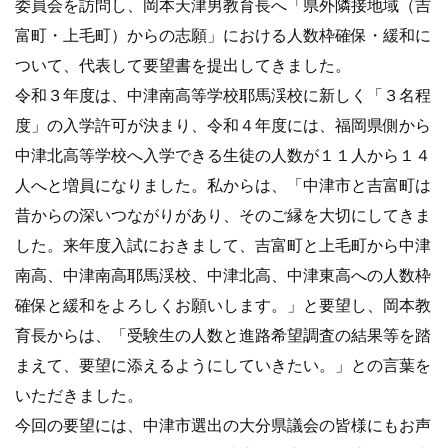
委員会を訪問し、岡本天津男教育長へ「県外隣接地域（吉
富町・上毛町）からの志願」における人数枠確保・緩和に
ついて、代表して要望書を提出してきました。
令和３年度は、中津南高等学校耶馬渓校に新しく「３名程
度」の入学許可が決まり、令和４年度には、福岡県側から
中津北高等学校へ入学できる生徒の人数が１１人から１４
人へと増員になりました。私からは、「中津市と吉富町は
昔からの深いつながりがあり、そのご縁を大切にしてきま
した。来年度入試におきまして、吉富町と上毛町から中津
南高、中津南高耶馬渓校、中津北高、中津東高への人数枠
確保と緩和をよろしくお願いします。」と要望し、岡本教
育長からは、「受験生の人数と進路希望調査の結果等を踏
まえて、要望に添えるようにしていきたい。」との言葉を
いただきました。
今回の要望には、中津市選出の大分県議会の皆様にもお声