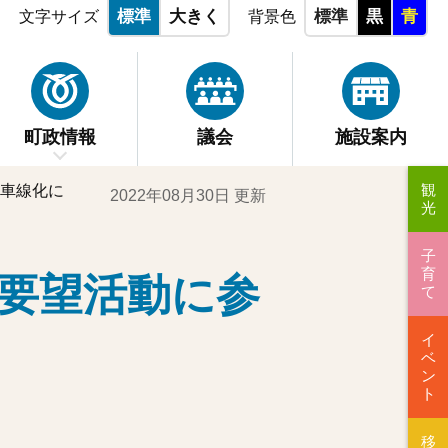
標準
大きく
標準
黒
青
文字サイズ
背景色
町政情報
議会
施設案内
観
車線化に
2022年08月30日 更新
光
子
育
要望活動に参
て
イ
ベ
ン
ト
移