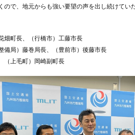
くので、地元からも強い要望の声を出し続けてい
花畑町長、（行橋市）工藤市長
局）藤巻局長、（豊前市）後藤市長
（上毛町）岡崎副町長