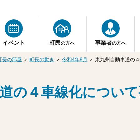
イベント
町民
事業者
の方へ
の方へ
町長の部屋
＞
町長の動き
＞
令和4年8月
＞
東九州自動車道の４
道の４車線化について