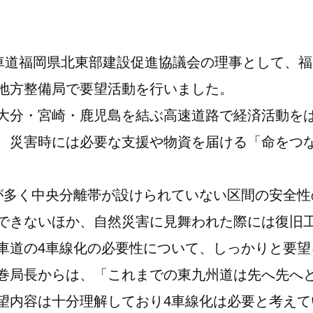
車道福岡県北東部建設促進協議会の理事として、
地方整備局で要望活動を行いました。
分・宮崎・鹿児島を結ぶ高速道路で経済活動を
、災害時には必要な支援や物資を届ける「命をつ
多く中央分離帯が設けられていない区間の安全性
できないほか、自然災害に見舞われた際には復旧
車道の4車線化の必要性について、しっかりと要望
局長からは、「これまでの東九州道は先へ先へ
望内容は十分理解しており4車線化は必要と考えて