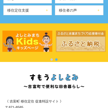
移住定住支援
移住者の声
《
吉富町 移住定住 促進特設サイト 》
〒871-8585