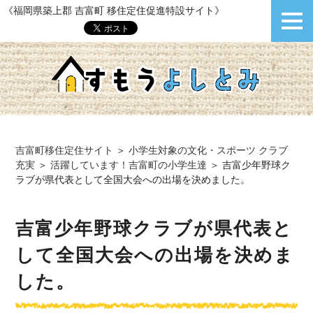
《福岡県築上郡 吉富町 移住定住促進特設サイト》
吉富町移住定住サイト
＞
小学生対象の文化・スポーツ クラブ
充実
＞
活躍しています！吉富町の小学生達
＞
吉富少年野球ク
ラブが県代表として全国大会への出場を決めました。
吉富少年野球クラブが県代表と
して全国大会への出場を決めま
した。