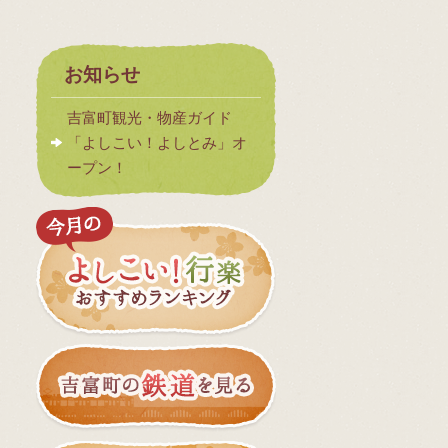
お知らせ
吉富町観光・物産ガイド
「よしこい！よしとみ」オ
ープン！
今月のよしこい
吉富町の鉄道を