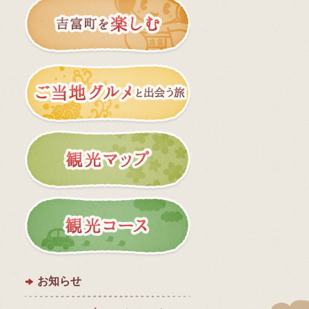
吉富町を楽しむ
ご当地グルメと
観光マップ
観光コース
お知らせ