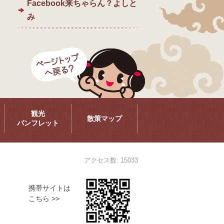
Facebook来ちゃらん？よしと
み
ページトップ
観光
散策マップ
パンフレット
アクセス数: 15033
携帯サイトは
こちら >>