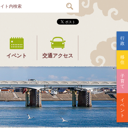
行
政
イベント
交通アクセス
移
住
子
育
て
イ
ベ
ン
ト