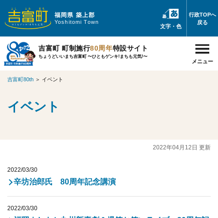
福岡県 築上郡
行政TOPへ
Yoshitomi Town
戻る
文字・色
吉富町 町制施行
80周年
特設サイト
ちょうどいいまち吉富町 〜ひともゲンキ!まちも元気!〜
メニュー
吉富町80th
＞
イベント
イベント
2022年04月12日 更新
2022/03/30
辛坊治郎氏 80周年記念講演
2022/03/30