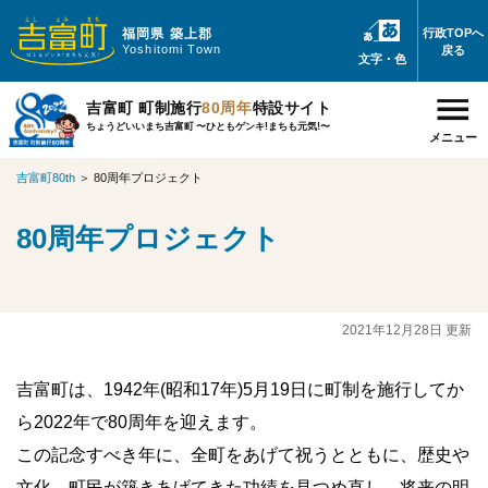
福岡県 築上郡
行政TOPへ
Yoshitomi Town
戻る
文字・色
吉富町 町制施行
80周年
特設サイト
ちょうどいいまち吉富町 〜ひともゲンキ!まちも元気!〜
メニュー
吉富町80th
＞
80周年プロジェクト
80周年プロジェクト
2021年12月28日 更新
吉富町は、1942年(昭和17年)5月19日に町制を施行してか
ら2022年で80周年を迎えます。
この記念すべき年に、全町をあげて祝うとともに、歴史や
文化、町民が築きあげてきた功績を見つめ直し、将来の明