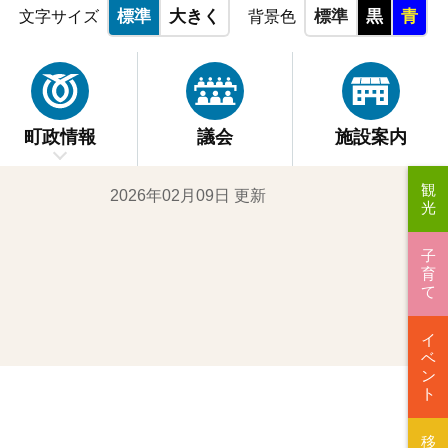
標準
大きく
標準
黒
青
文字サイズ
背景色
町政情報
議会
施設案内
観
2026年02月09日 更新
光
子
育
て
イ
ベ
ン
ト
移