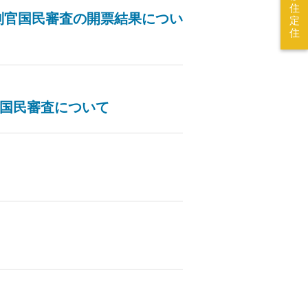
住
判官国民審査の開票結果につい
定
住
官国民審査について