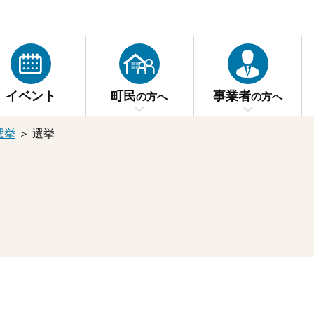
イベント
町民
事業者
の方へ
の方へ
選挙
＞
選挙