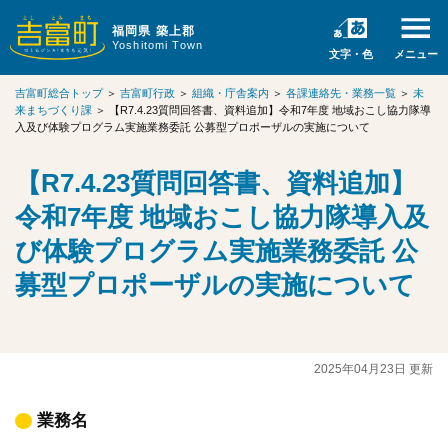
福岡県 築上郡
Yoshitomi Town
文字・色
メニュー
吉富町総合トップ
＞
吉富町行政
＞
組織・庁舎案内
＞
各課連絡先・業務一覧
＞
未
来まちづくり課
＞
【R7.4.23質問回答書、資料追加】令和7年度 地域おこし協力隊導
入及び体験プログラム実施業務委託 公募型プロポーザルの実施について
【R7.4.23質問回答書、資料追加】
令和7年度 地域おこし協力隊導入及
び体験プログラム実施業務委託 公
募型プロポーザルの実施について
2025年04月23日 更新
業務名