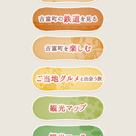
吉富町
吉富町
ご当地
観光マ
観光コ