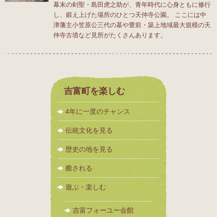
幕末の剣聖・島田虎之助が、青年時代に心身ともに修行
し、鍛え上げた場所のひとつ天仲寺公園。 ここには中
津藩主小笠原公三代の墓や豊前・築上地域最大規模の天
仲寺古墳など見所がたくさんあります。
吉富町を楽しむ
4年に一度のチャンス
伝統文化を見る
歴史の地を見る
癒される
遊ぶ・楽しむ
吉富フォーユー会館