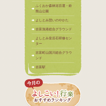
ふくおか森林浴百選・鈴
熊山公園
よしとみ憩いのやかた
吉富漁港総合グラウンド
よしとみ皇后石研修セン
ター
吉富町山国川総合グラウ
ンド
吉富駅
今月の