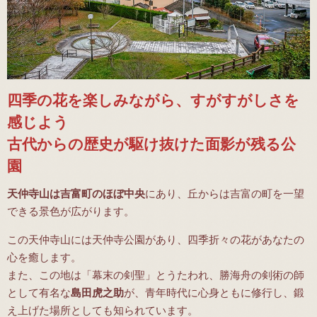
四季の花を楽しみながら、すがすがしさを
感じよう
古代からの歴史が駆け抜けた面影が残る公
園
天仲寺山は吉富町のほぼ中央
にあり、丘からは吉富の町を一望
できる景色が広がります。
この天仲寺山には天仲寺公園があり、四季折々の花があなたの
心を癒します。
また、この地は「幕末の剣聖」とうたわれ、勝海舟の剣術の師
として有名な
島田虎之助
が、青年時代に心身ともに修行し、鍛
え上げた場所としても知られています。