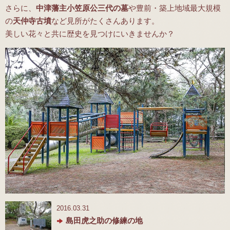
さらに、
中津藩主小笠原公三代の墓
や豊前・築上地域最大規模
の
天仲寺古墳
など見所がたくさんあります。
美しい花々と共に歴史を見つけにいきませんか？
2016.03.31
島田虎之助の修練の地