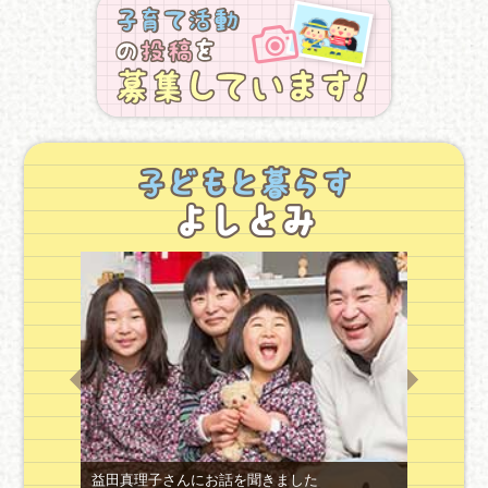
益田真理子さんにお話を聞きました
川崎幸枝