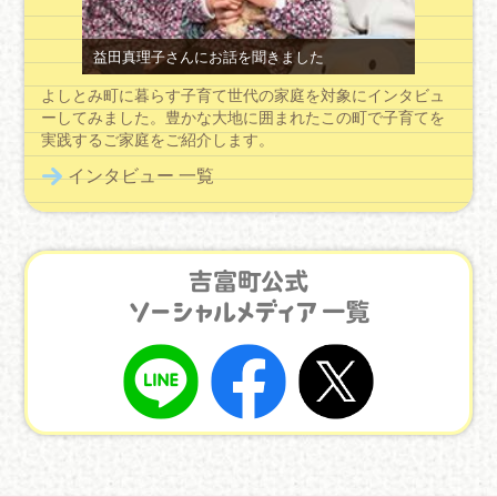
川崎幸枝さんにお話を聞きました
川尻美樹
よしとみ町に暮らす子育て世代の家庭を対象にインタビュ
ーしてみました。豊かな大地に囲まれたこの町で子育てを
実践するご家庭をご紹介します。
インタビュー 一覧